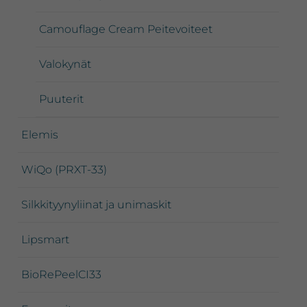
Camouflage Cream Peitevoiteet
Valokynät
Puuterit
Elemis
WiQo (PRXT-33)
Silkkityynyliinat ja unimaskit
Lipsmart
BioRePeelCI33