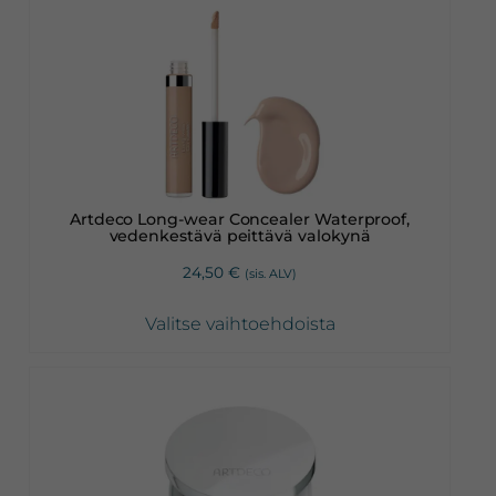
Tällä
tuotteella
on
useampi
muunnelma.
Voit
tehdä
valinnat
Artdeco Long-wear Concealer Waterproof,
tuotteen
vedenkestävä peittävä valokynä
sivulla.
24,50
€
(sis. ALV)
Valitse vaihtoehdoista
Tällä
tuotteella
on
useampi