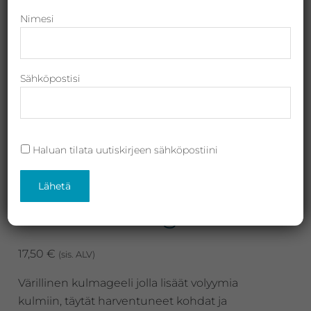
Revitalash,
Nimesi
Jane
Iredale,
By
Sähköpostisi
Raili
ja
Heliocare
Haluan tilata uutiskirjeen sähköpostiini
Artdeco Brow Filler,
kulmakarvageeli
17,50
€
(sis. ALV)
Värillinen kulmageeli jolla lisäät volyymia
kulmiin, täytät harventuneet kohdat ja