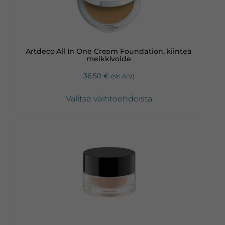
muunnelma.
Voit
tehdä
valinnat
Artdeco All In One Cream Foundation, kiinteä
tuotteen
meikkivoide
sivulla.
36,50
€
(sis. ALV)
Valitse vaihtoehdoista