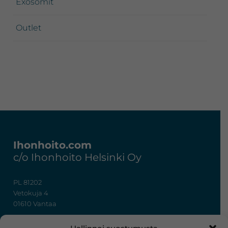
Exosomit
Outlet
Footer
Ihonhoito.com
c/o Ihonhoito Helsinki Oy
PL 81202
Vetokuja 4
01610 Vantaa
+358 50 367 7724