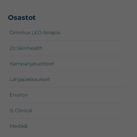
Ensisijainen
Osastot
sivupalkki
Omnilux LED-terapia
Zo Skinhealth
Kampanjatuotteet
Lahjapakkaukset
Environ
iS Clinical
Medik8