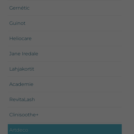
Gernétic
Guinot
Heliocare
Jane Iredale
Lahjakortit
Academie
RevitaLash
Clinisoothe+
Artdeco