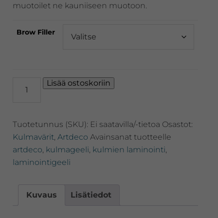
muotoilet ne kauniiseen muotoon.
Brow Filler
Artdeco
Lisää ostoskoriin
Brow
Filler,
kulmakarvageeli
Tuotetunnus (SKU):
Ei saatavilla/-tietoa
Osastot:
määrä
Kulmavärit
,
Artdeco
Avainsanat tuotteelle
artdeco
,
kulmageeli
,
kulmien laminointi
,
laminointigeeli
Kuvaus
Lisätiedot