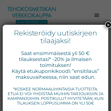
Hyppää
Hyppää
Hyppää
pääsisältöön
ensisijaiseen
alatunnisteeseen
sivupalkkiin
×
Rekisteröidy uutiskirjeen
Verkkokaupasta
Ihonhoito.com
laadukkaat
tilaajaksi!
-
kosmetiikka
Kosmetiikan
tuotteet:
Saat ensimmäisestä yli 50 €
Exuviance,
verkkokauppa
tilauksestasi* -20% ja ilmaisen
Environ,
toimituksen!
-
Käytä etukuponkikoodi: ”ensitilaus”
Medik8,
Tilaa
maksuvaiheessa, niin saat edun.
iS
jo
Clinical,
*KOSKEE NORMAALIHINTAISIA TUOTTEITA.
tänään
Priori,
ETUA EI VOI YHDISTÄÄ MUIHIN TARJOUKSIIN JA
Bion,
KAMPANJOIHIN. POSTIKULUT HYVITETÄÄN, KUN
Gernétic,
TILAUKSEN LOPPUSUMMA ON YLI 50€
Neostrata,