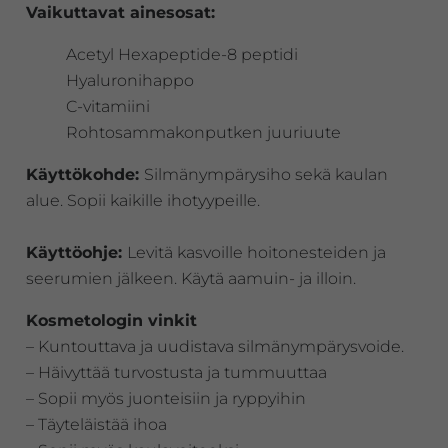
Vaikuttavat ainesosat:
Acetyl Hexapeptide-8 peptidi
Hyaluronihappo
C-vitamiini
Rohtosammakonputken juuriuute
Käyttökohde:
Silmänympärysiho sekä kaulan
alue. Sopii kaikille ihotyypeille.
Käyttöohje:
Levitä kasvoille hoitonesteiden ja
seerumien jälkeen. Käytä aamuin- ja illoin.
Kosmetologin vinkit
– Kuntouttava ja uudistava silmänympärysvoide.
– Häivyttää turvostusta ja tummuuttaa
– Sopii myös juonteisiin ja ryppyihin
– Täyteläistää ihoa