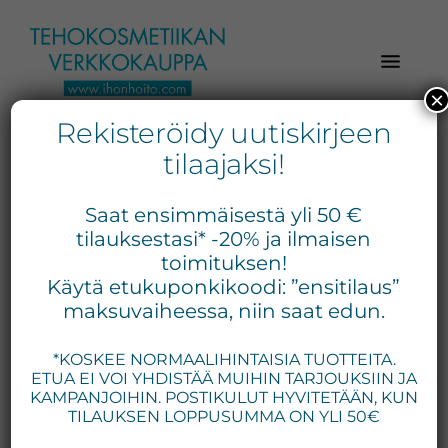
Hyppää
Hyppää
Hyppää
pääsisältöön
ensisijaiseen
alatunnisteeseen
sivupalkkiin
×
Rekisteröidy uutiskirjeen
Verkkokaupasta
Ihonhoito.com
laadukkaat
tilaajaksi!
-
kosmetiikka
Kosmetiikan
tuotteet:
Saat ensimmäisestä yli 50 €
Exuviance,
verkkokauppa
tilauksestasi* -20% ja ilmaisen
Environ,
toimituksen!
-
Käytä etukuponkikoodi: ”ensitilaus”
Medik8,
Tilaa
maksuvaiheessa, niin saat edun.
iS
jo
Clinical,
*KOSKEE NORMAALIHINTAISIA TUOTTEITA.
tänään
Priori,
ETUA EI VOI YHDISTÄÄ MUIHIN TARJOUKSIIN JA
Bion,
KAMPANJOIHIN. POSTIKULUT HYVITETÄÄN, KUN
Gernétic,
TILAUKSEN LOPPUSUMMA ON YLI 50€
Neostrata,