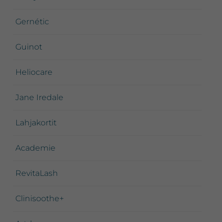
Gernétic
Guinot
Heliocare
Jane Iredale
Lahjakortit
Academie
RevitaLash
Clinisoothe+