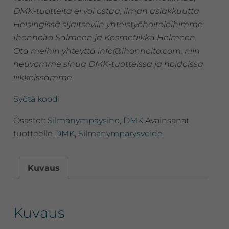
DMK-tuotteita ei voi ostaa, ilman asiakkuutta
Helsingissä sijaitseviin yhteistyöhoitoloihimme:
Ihonhoito Salmeen ja Kosmetiikka Helmeen.
Ota meihin yhteyttä info@ihonhoito.com, niin
neuvomme sinua DMK-tuotteissa ja hoidoissa
liikkeissämme.
Syötä koodi
Osastot:
Silmänympäysiho
,
DMK
Avainsanat
tuotteelle
DMK
,
Silmänympärysvoide
Kuvaus
Kuvaus