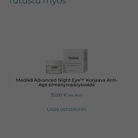
Tutustu myös
Medik8 Advanced Night Eye™ Korjaava Anti-
Age silmänympärysvoide
55,00
€
(sis. ALV)
Lisää ostoskoriin