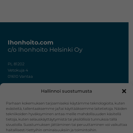
Footer
Ihonhoito.com
c/o Ihonhoito Helsinki Oy
PL 81202
Vetokuja 4
01610 Vantaa
+358 50 367 7724
Hallinnoi suostumusta
y-tunnus: 3322636-4
info@ihonhoito.com
Parhaan kokemuksen tarjoamiseksi käytämme teknologioita, kuten
evästeitä, tallentaaksemme ja/tai käyttääksemme laitetietoja. Näiden
tekniikoiden hyväksyminen antaa meille mahdollisuuden käsitellä
Facebook
Instagram
tietoja, kuten selauskäyttäytymistä tai yksilöllisiä tunnuksia tällä
sivustolla. Suostumuksen jättäminen tai peruuttaminen voi vaikuttaa
Verkkokauppa
haitallisesti tiettyihin ominaisuuksiin ja toimintoihin.