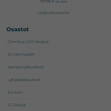
107,00
€
(sis. ALV)
Lisää ostoskoriin
Ensisijainen
Osastot
sivupalkki
Omnilux LED-terapia
Zo Skinhealth
Kampanjatuotteet
Lahjapakkaukset
Environ
iS Clinical