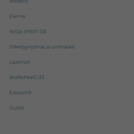
Artdeco
Elemis
WiQo (PRXT-33)
Silkkityynyliinat ja unimaskit
Lipsmart
BioRePeelCI33
Exosomit
Outlet