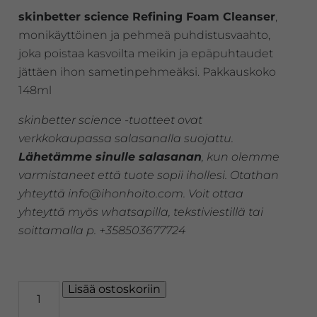
skinbetter science Refining Foam Cleanser
,
monikäyttöinen ja pehmeä puhdistusvaahto,
joka poistaa kasvoilta meikin ja epäpuhtaudet
jättäen ihon sametinpehmeäksi. Pakkauskoko
148ml
skinbetter science -tuotteet ovat
verkkokaupassa salasanalla suojattu.
Lähetämme sinulle salasanan
, kun olemme
varmistaneet että tuote sopii ihollesi. Otathan
yhteyttä info@ihonhoito.com. Voit ottaa
yhteyttä myös whatsapilla, tekstiviestillä tai
soittamalla p. +358503677724
skinbetter
Lisää ostoskoriin
science