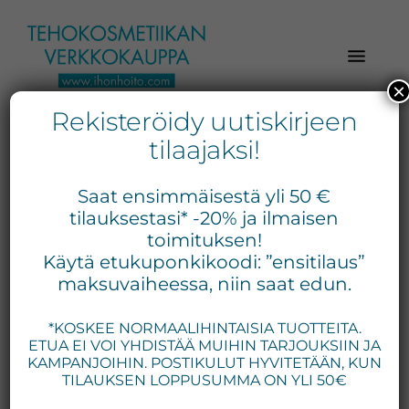
Hyppää
Hyppää
Hyppää
pääsisältöön
ensisijaiseen
alatunnisteeseen
sivupalkkiin
×
Rekisteröidy uutiskirjeen
Verkkokaupasta
Ihonhoito.com
laadukkaat
tilaajaksi!
-
kosmetiikka
Kosmetiikan
tuotteet:
Saat ensimmäisestä yli 50 €
Exuviance,
verkkokauppa
tilauksestasi* -20% ja ilmaisen
Environ,
toimituksen!
-
Käytä etukuponkikoodi: ”ensitilaus”
Medik8,
Tilaa
maksuvaiheessa, niin saat edun.
iS
jo
Clinical,
*KOSKEE NORMAALIHINTAISIA TUOTTEITA.
tänään
Priori,
ETUA EI VOI YHDISTÄÄ MUIHIN TARJOUKSIIN JA
Bion,
KAMPANJOIHIN. POSTIKULUT HYVITETÄÄN, KUN
Gernétic,
TILAUKSEN LOPPUSUMMA ON YLI 50€
Neostrata,