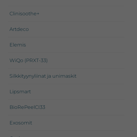
Clinisoothe+
Artdeco
Elemis
WiQo (PRXT-33)
Silkkityynyliinat ja unimaskit
Lipsmart
BioRePeelCI33
Exosomit