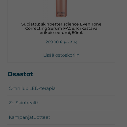
Suojattu: skinbetter science Even Tone
Correcting Serum FACE, kirkastava
erikoisseerumi, 50ml.
209,00
€
(sis. ALV)
Lisää ostoskoriin
Ensisijainen
Osastot
sivupalkki
Omnilux LED-terapia
Zo Skinhealth
Kampanjatuotteet