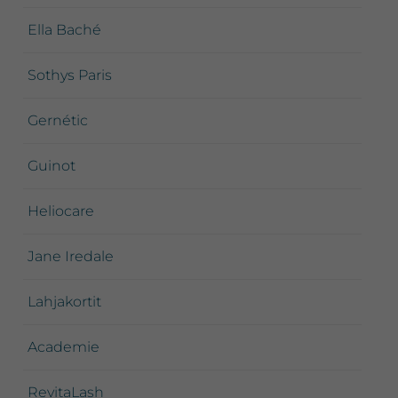
Ella Baché
Sothys Paris
Gernétic
Guinot
Heliocare
Jane Iredale
Lahjakortit
Academie
RevitaLash