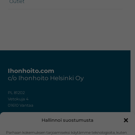
Outlet
Footer
Ihonhoito.com
c/o Ihonhoito Helsinki Oy
PL 81202
Vetokuja 4
01610 Vantaa
+358 50 367 7724
Hallinnoi suostumusta
y-tunnus: 3322636-4
info@ihonhoito.com
Parhaan kokemuksen tarjoamiseksi käytämme teknologioita, kuten