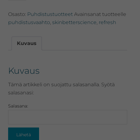
Refining
Foam
Osasto:
Puhdistustuotteet
Avainsanat tuotteelle
Cleanser,
monikäyttöinen
puhdistusvaahto
,
skinbetterscience
,
refresh
puhdistusvaahto,
148ml
määrä
Kuvaus
Kuvaus
Tämä artikkeli on suojattu salasanalla. Syötä
salasanasi:
Salasana: